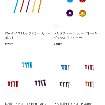
IXA ダイワT3用 フロントカバー
IXA スティーズ/SS用 ブレーキ
ポスト
ダイヤルワッシャー
¥759
¥869
軽量HEXビス LTX-BF8 ALC-
IXA 軽量HEXビス Revo用2