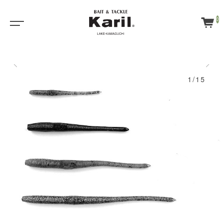
0
1/15