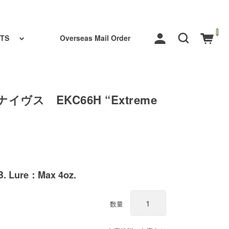
0
TS
Overseas Mail Order
イヴス EKC66H “Extreme
. Lure：Max 4oz.
数量