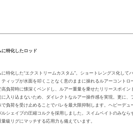
ムに特化したロッド
に特化した“エクストリームカスタム”。ショートレングス化して
、ティップが水面を叩くことなく意のままに操れるルアーコントロ
で高負荷時に懐深くベンドし、ルアー重量を乗せたリリースポイン
意に入り込まないため、ダイレクトなルアー操作感を実現。更に、
体で負荷を受け止めることでバレを最大限抑制します。ヘビーデュ
バルシェイプの圧縮コルクを採用しました。スイムベイトのみなら
重量級リグにマッチする応用力も備えています。