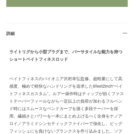
詳細
ライトリグから小型プラグまで、バーサタイルな能力を持つ
ショートベイトフィネスロッド
ベイトフィネスのパイオニア沢村幸弘監修。超軽量にして高
感度、極めて軽快なハンドリングを追求した6feet2inch“ベイ
トフィネスカスタム”。ルアー操作時はティップが効くファス
トテーパーフィールながら一定以上の負荷が加わるフルベン
ド時にはスムースなベンドカーブを描く多段テーパーを採
用。繊細さとパワーを一本にまとめ上げるべく全身をナノア
ロイ／アラミドシンセティックファイバーで強化し、ビッグ
フィッシュにも負けないブランクスを作り込みました。ソフ