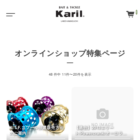
0
オンラインショップ特集ページ
48 件中 11件〜20件を表示
K.T.F.スプール抽選販売方法
【適合】2013エリー
のご案内
ト/Powercrank/オーロラ
64LTD